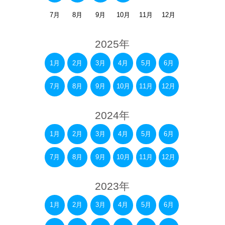
7月
8月
9月
10月
11月
12月
2025年
1月
2月
3月
4月
5月
6月
7月
8月
9月
10月
11月
12月
2024年
1月
2月
3月
4月
5月
6月
7月
8月
9月
10月
11月
12月
2023年
1月
2月
3月
4月
5月
6月