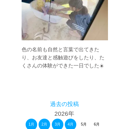
色の名前も自然と言葉で出てきた
り、お友達と感触遊びをしたり、た
くさんの体験ができた一日でした☀️
過去の投稿
2026年
1月
2月
3月
4月
5月
6月