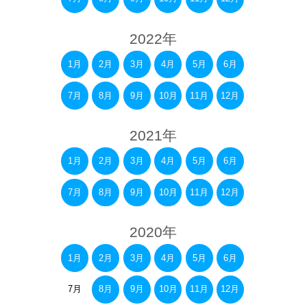
2022年
1月
2月
3月
4月
5月
6月
7月
8月
9月
10月
11月
12月
2021年
1月
2月
3月
4月
5月
6月
7月
8月
9月
10月
11月
12月
2020年
1月
2月
3月
4月
5月
6月
7月
8月
9月
10月
11月
12月