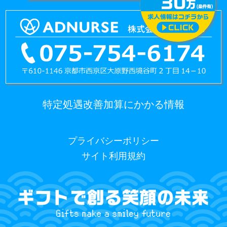
特定処遇改善加算にかかる情報
プライバシーポリシー
サイト利用規約