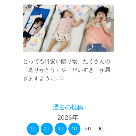
とっても可愛い贈り物、たくさんの
「ありがとう」や「だいすき」が届
きますように...✨
過去の投稿
2026年
1月
2月
3月
4月
5月
6月