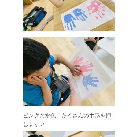
ピンクと水色、たくさんの手形を押
します☺️