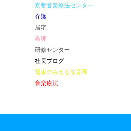
京都音楽療法センター
介護
居宅
看護
研修センター
社長ブログ
電車のみえる保育園
音楽療法