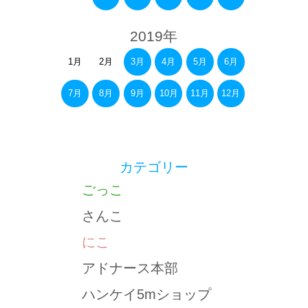
2019年
1月
2月
3月
4月
5月
6月
7月
8月
9月
10月
11月
12月
カテゴリー
ごっこ
さんこ
にこ
アドナース本部
ハンケイ5mショップ