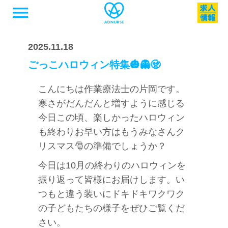
menu
2025.11.18
ごっこハロウィン特集🎃👻🧟
こんにちは作業療法士の片岡です。
寒さがだんだんと増すように感じる
今日この頃、楽しかったハロウィン
も終わりお早い方はもうみなさんク
リスマス🎅の準備でしょうか？
今日は10月の終わりのハロウィンを
振り返って皆様にお届けします。い
つもと違う装いにドキドキワクワク
の子どもたちの様子をぜひご覧くだ
さい。