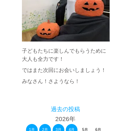
子どもたちに楽しんでもらうために
大人も全力です！
ではまた次回にお会いしましょう！
みなさん！さようなら！
過去の投稿
2026年
1月
2月
3月
4月
5月
6月