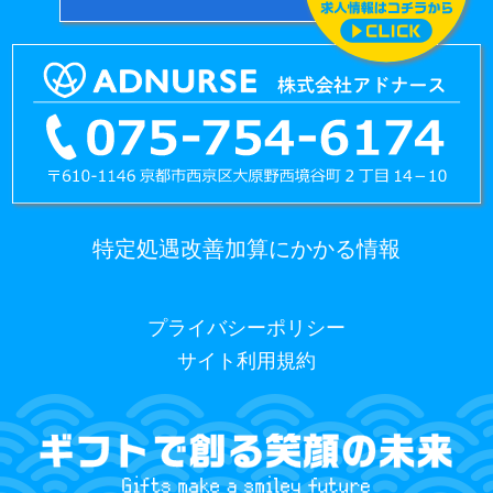
特定処遇改善加算にかかる情報
プライバシーポリシー
サイト利用規約