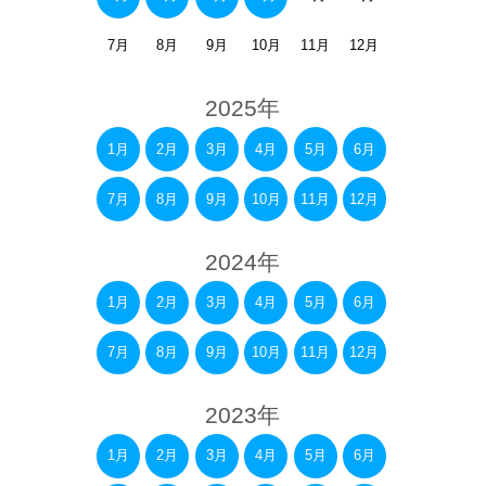
7月
8月
9月
10月
11月
12月
2025年
1月
2月
3月
4月
5月
6月
7月
8月
9月
10月
11月
12月
2024年
1月
2月
3月
4月
5月
6月
7月
8月
9月
10月
11月
12月
2023年
1月
2月
3月
4月
5月
6月