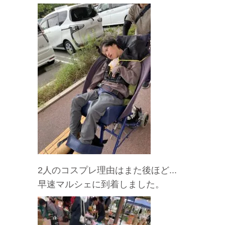
2人のコスプレ理由はまた後ほど...
早速マルシェに到着しました。