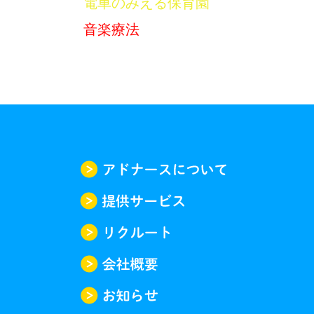
電車のみえる保育園
音楽療法