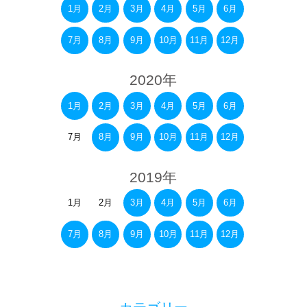
1月
2月
3月
4月
5月
6月
7月
8月
9月
10月
11月
12月
2020年
1月
2月
3月
4月
5月
6月
7月
8月
9月
10月
11月
12月
2019年
1月
2月
3月
4月
5月
6月
7月
8月
9月
10月
11月
12月