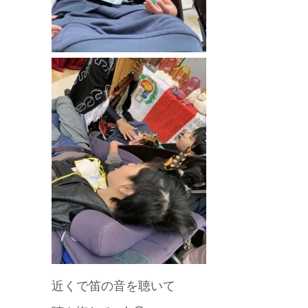
近くで笛の音を聴いて