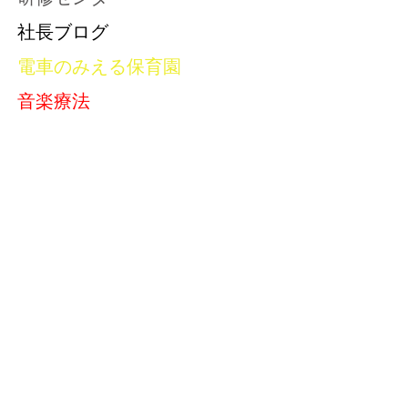
社長ブログ
電車のみえる保育園
音楽療法