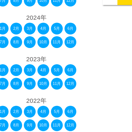
7月
8月
9月
10月
11月
12月
2024年
1月
2月
3月
4月
5月
6月
7月
8月
9月
10月
11月
12月
2023年
1月
2月
3月
4月
5月
6月
7月
8月
9月
10月
11月
12月
2022年
1月
2月
3月
4月
5月
6月
7月
8月
9月
10月
11月
12月