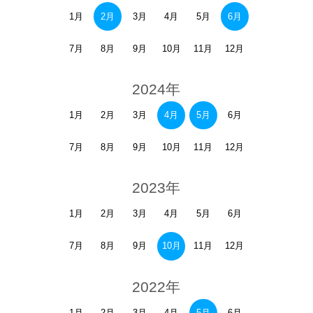
1月
2月
3月
4月
5月
6月
7月
8月
9月
10月
11月
12月
2024年
1月
2月
3月
4月
5月
6月
7月
8月
9月
10月
11月
12月
2023年
1月
2月
3月
4月
5月
6月
7月
8月
9月
10月
11月
12月
2022年
1月
2月
3月
4月
5月
6月