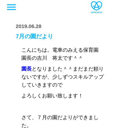
menu
2019.06.28
7月の園だより
こんにちは。電車のみえる保育園
園長
の吉川 将太です＾＾
園長
となりました＾＾まだまだ頼り
ないですが、少しずつスキルアップ
していきますので
よろしくお願い致します！
さて、７月の園だよりができまし
た。