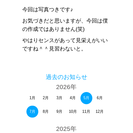
今回は写真つきです♪
お気づきだと思いますが、今回は僕
の作成ではありません(笑)
やはりセンスがあって見栄えがいい
ですね＾＾見習わないと。
過去のお知らせ
2026年
1月
2月
3月
4月
5月
6月
7月
8月
9月
10月
11月
12月
2025年