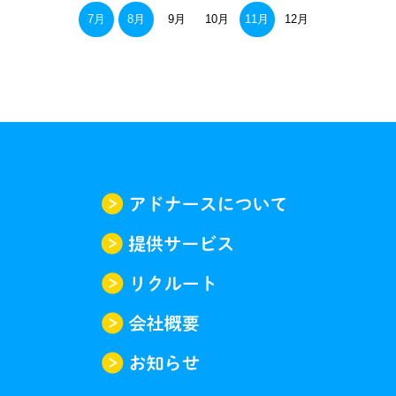
7月
8月
9月
10月
11月
12月