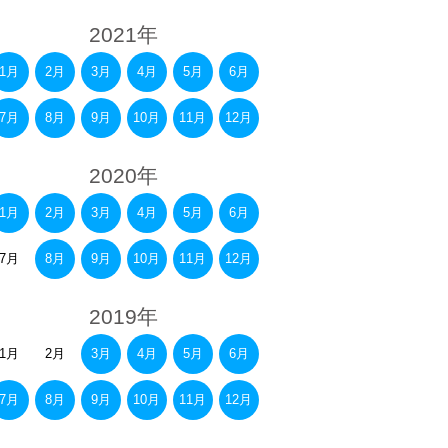
2021年
1月
2月
3月
4月
5月
6月
7月
8月
9月
10月
11月
12月
2020年
1月
2月
3月
4月
5月
6月
7月
8月
9月
10月
11月
12月
2019年
1月
2月
3月
4月
5月
6月
7月
8月
9月
10月
11月
12月