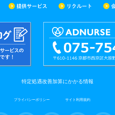
特定処遇改善加算にかかる情報
プライバシーポリシー
サイト利用規約