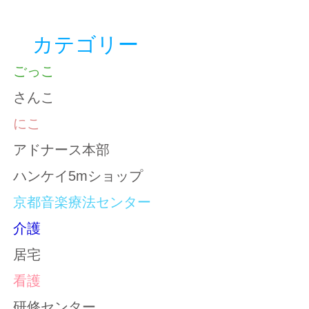
カテゴリー
ごっこ
さんこ
にこ
アドナース本部
ハンケイ5mショップ
京都音楽療法センター
介護
居宅
看護
研修センター