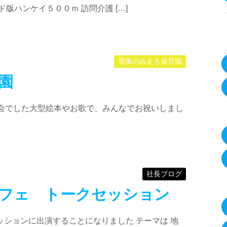
版ハンケイ５００ｍ 訪問介護 […]
電車のみえる保育園
園
日会でした大型絵本やお歌で、みんなでお祝いしまし
社長ブログ
フェ トークセッション
ションに出演することになりました テーマは 地