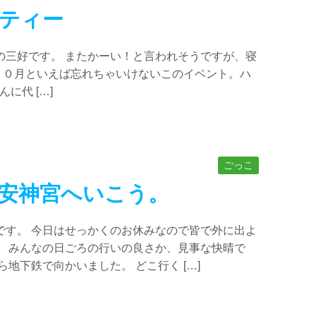
ティー
の三好です。 またかーい！と言われそうですが、寝
１０月といえば忘れちゃいけないこのイベント。ハ
に代 […]
ごっこ
安神宮へいこう。
です。 今日はせっかくのお休みなので皆で外に出よ
。 みんなの日ごろの行いの良さか、見事な快晴で
地下鉄で向かいました。 どこ行く […]