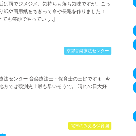
最近は雨でジメジメ、気持ちも落ち気味ですが、ごっ
折り紙や画用紙をちぎって傘や長靴を作りました！
ても笑顔でやってい […]
京都音楽療法センター
療法センター 音楽療法士・保育士の三好です☀️ 今
地方では観測史上最も早いそうで。 晴れの日大好
電車のみえる保育園