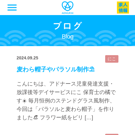
menu
Blog
2024.09.25
にこ
麦わら帽子やパラソル制作⛱️
こんにちは、アドナース児童発達支援・
放課後等デイサービスにこ 保育士の橘で
す☀️ 毎月恒例のステンドグラス風制作、
今回は「パラソルと麦わら帽子」を作り
ました👒 フラワー紙をビリ […]