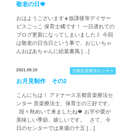
敬老の日🍁
おはようございます☀️放課後等デイサー
ビスごっこ 保育士橘です！ 一日遅れての
ブログ更新になってしまいました💧 今回
は敬老の日当日という事で、おじいちゃ
んおばあちゃんに絵葉書風 […]
2021.09.15
京都音楽療法センター
お月見制作 その2
こんにちは！ アドナース京都音楽療法セ
ンター 音楽療法士、保育士の三好です。
段々秋めいて来ましたね🍁 お芋や栗が
美味しい季節、嬉しいです。 さて、今
日のセンターでは来週の十五 […]