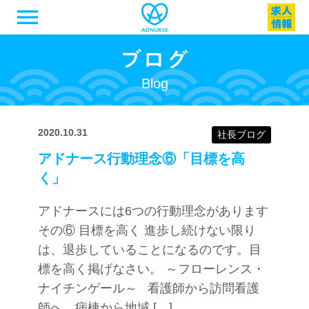
menu
Blog
2020.10.31
社長ブログ
アドナース行動理念⑥「目標を高
く」
アドナースには6つの行動理念があります
その⑥ 目標を高く 進歩し続けない限り
は、退歩していることになるのです。目
標を高く掲げなさい。 ～フローレンス・
ナイチンゲール～ 看護師から訪問看護
師へ、病棟から地域 […]