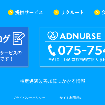
特定処遇改善加算にかかる情報
プライバシーポリシー
サイト利用規約