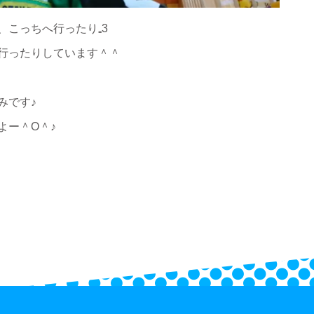
、こっちへ行ったり₌3
行ったりしています＾＾
みです♪
よー＾O＾♪