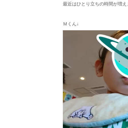
最近はひとり立ちの時間が増え
Ｍくん↓