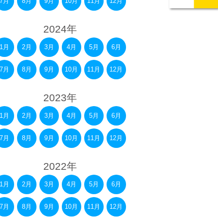
7月
8月
9月
10月
11月
12月
2024年
1月
2月
3月
4月
5月
6月
7月
8月
9月
10月
11月
12月
2023年
1月
2月
3月
4月
5月
6月
7月
8月
9月
10月
11月
12月
2022年
1月
2月
3月
4月
5月
6月
7月
8月
9月
10月
11月
12月