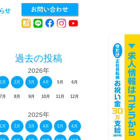
過去の投稿
2026年
1月
2月
3月
4月
5月
6月
7月
8月
9月
10月
11月
12月
2025年
1月
2月
3月
4月
5月
6月