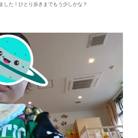
ました！ひとり歩きまでもう少しかな？