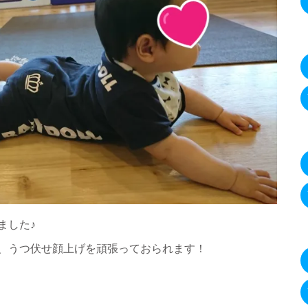
ました♪
、うつ伏せ顔上げを頑張っておられます！