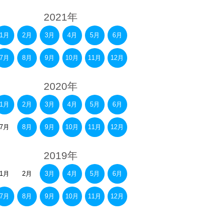
2021年
1月
2月
3月
4月
5月
6月
7月
8月
9月
10月
11月
12月
2020年
1月
2月
3月
4月
5月
6月
7月
8月
9月
10月
11月
12月
2019年
1月
2月
3月
4月
5月
6月
7月
8月
9月
10月
11月
12月