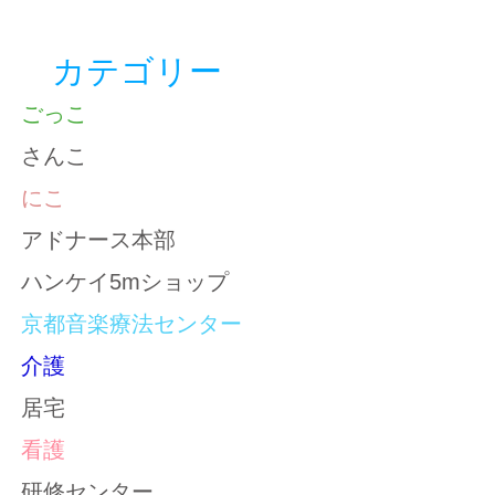
カテゴリー
ごっこ
さんこ
にこ
アドナース本部
ハンケイ5mショップ
京都音楽療法センター
介護
居宅
看護
研修センター