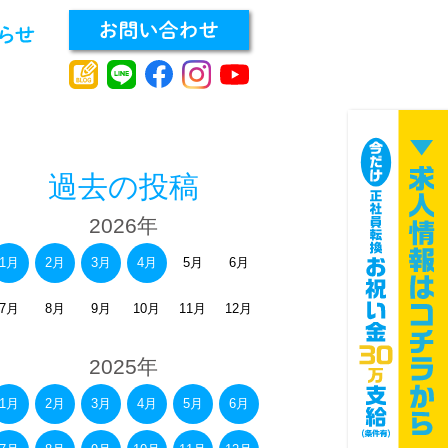
過去の投稿
2026年
1月
2月
3月
4月
5月
6月
7月
8月
9月
10月
11月
12月
2025年
1月
2月
3月
4月
5月
6月