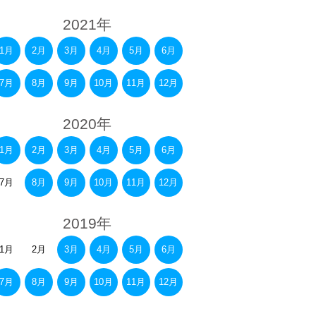
2021年
1月
2月
3月
4月
5月
6月
7月
8月
9月
10月
11月
12月
2020年
1月
2月
3月
4月
5月
6月
7月
8月
9月
10月
11月
12月
2019年
1月
2月
3月
4月
5月
6月
7月
8月
9月
10月
11月
12月