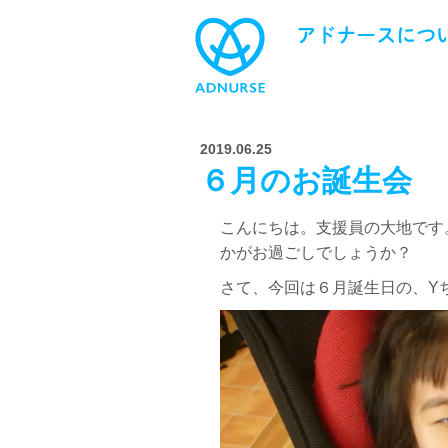
2019.06.25
６月のお誕生会
こんにちは。支援員の大地です
かがお過ごしでしょうか？
さて、今回は６月誕生日の、Y