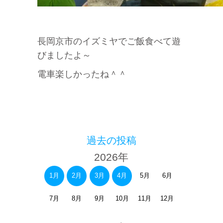
長岡京市のイズミヤでご飯食べて遊
びましたよ～
電車楽しかったね＾＾
過去の投稿
2026年
1月
2月
3月
4月
5月
6月
7月
8月
9月
10月
11月
12月