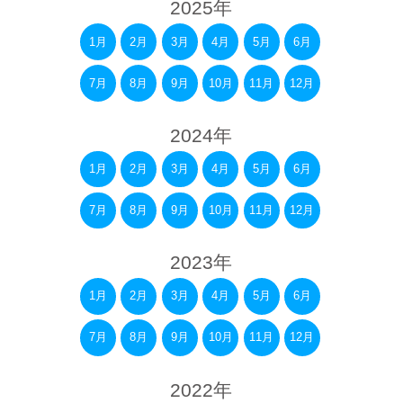
2025年
1月
2月
3月
4月
5月
6月
7月
8月
9月
10月
11月
12月
2024年
1月
2月
3月
4月
5月
6月
7月
8月
9月
10月
11月
12月
2023年
1月
2月
3月
4月
5月
6月
7月
8月
9月
10月
11月
12月
2022年