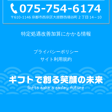
特定処遇改善加算にかかる情報
プライバシーポリシー
サイト利用規約