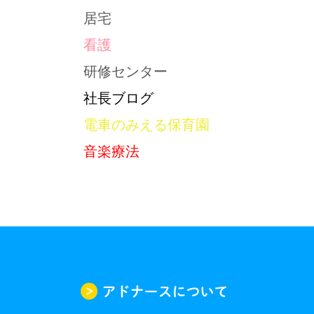
居宅
看護
研修センター
社長ブログ
電車のみえる保育園
音楽療法