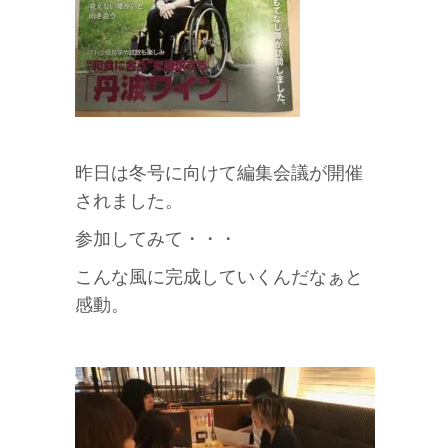
昨日は冬号に向けて編集会議が開催
されました。
参加してみて・・・
こんな風に完成していくんだなぁと
感動。