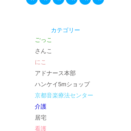
カテゴリー
ごっこ
さんこ
にこ
アドナース本部
ハンケイ5mショップ
京都音楽療法センター
介護
居宅
看護