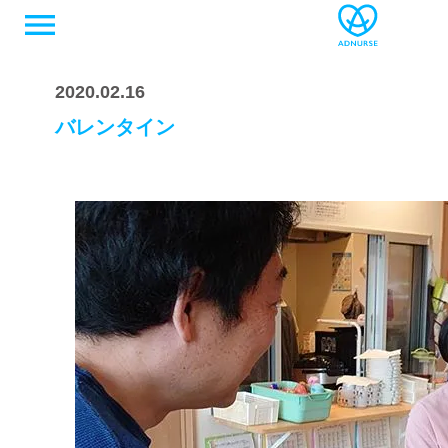
menu
2020.02.16
バレンタイン