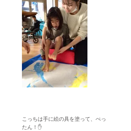
こっちは手に絵の具を塗って、ぺっ
たん！✋