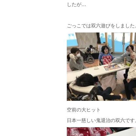
したが…
ごっこでは双六遊びをしました
空前の大ヒット
日本一慈しい鬼退治の双六です