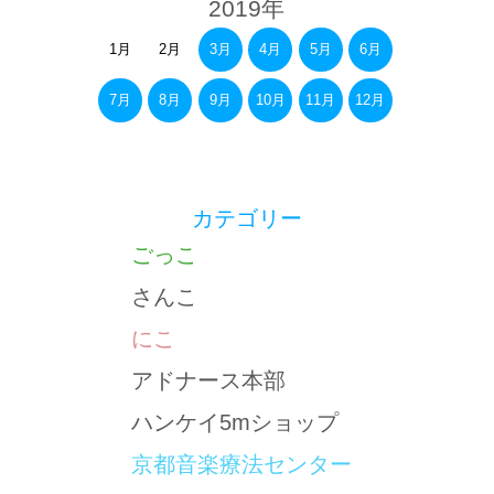
2019年
1月
2月
3月
4月
5月
6月
7月
8月
9月
10月
11月
12月
カテゴリー
ごっこ
さんこ
にこ
アドナース本部
ハンケイ5mショップ
京都音楽療法センター