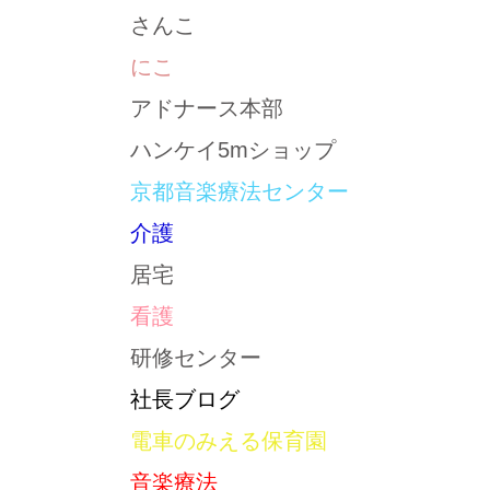
さんこ
にこ
アドナース本部
ハンケイ5mショップ
京都音楽療法センター
介護
居宅
看護
研修センター
社長ブログ
電車のみえる保育園
音楽療法