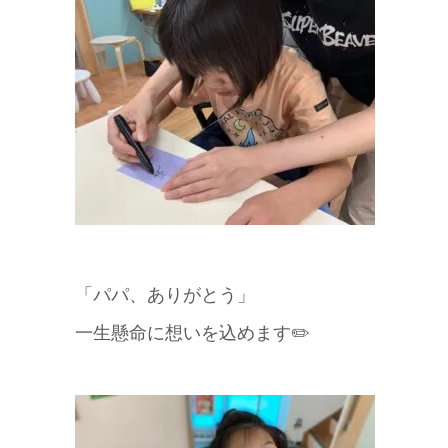
「パパ、ありがとう」
一生懸命に想いを込めます✏️