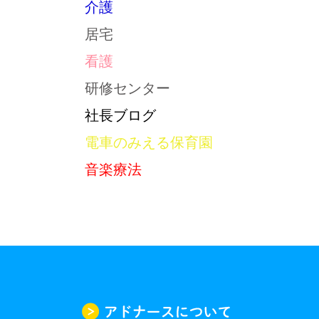
介護
居宅
看護
研修センター
社長ブログ
電車のみえる保育園
音楽療法