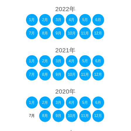
2022年
1月
2月
3月
4月
5月
6月
7月
8月
9月
10月
11月
12月
2021年
1月
2月
3月
4月
5月
6月
7月
8月
9月
10月
11月
12月
2020年
1月
2月
3月
4月
5月
6月
7月
8月
9月
10月
11月
12月