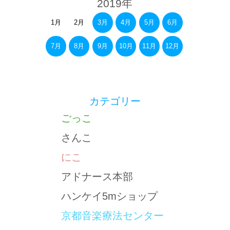
2019年
1月
2月
3月
4月
5月
6月
7月
8月
9月
10月
11月
12月
カテゴリー
ごっこ
さんこ
にこ
アドナース本部
ハンケイ5mショップ
京都音楽療法センター