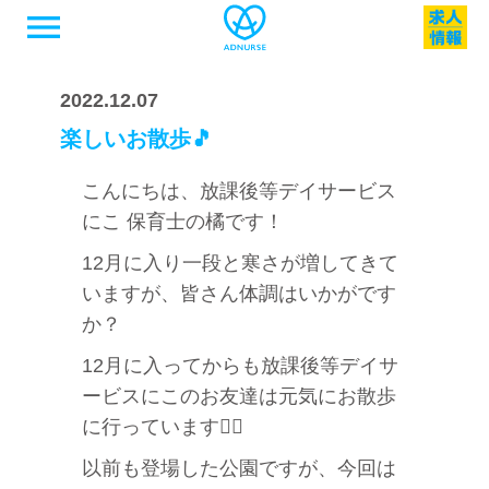
menu
2022.12.07
楽しいお散歩🎵
こんにちは、放課後等デイサービス
にこ 保育士の橘です！
12月に入り一段と寒さが増してきて
いますが、皆さん体調はいかがです
か？
12月に入ってからも放課後等デイサ
ービスにこのお友達は元気にお散歩
に行っています🚶‍♂️
以前も登場した公園ですが、今回は