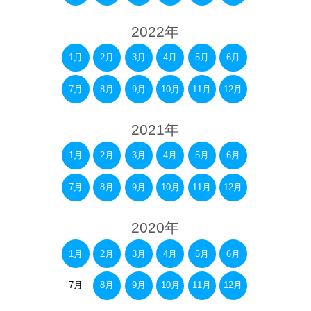
2022年
1月
2月
3月
4月
5月
6月
7月
8月
9月
10月
11月
12月
2021年
1月
2月
3月
4月
5月
6月
7月
8月
9月
10月
11月
12月
2020年
1月
2月
3月
4月
5月
6月
7月
8月
9月
10月
11月
12月