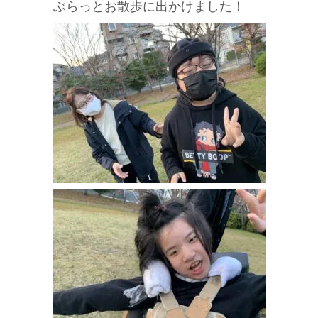
ぶらっとお散歩に出かけました！