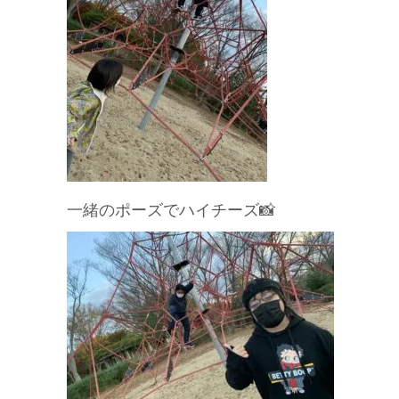
一緒のポーズでハイチーズ📸