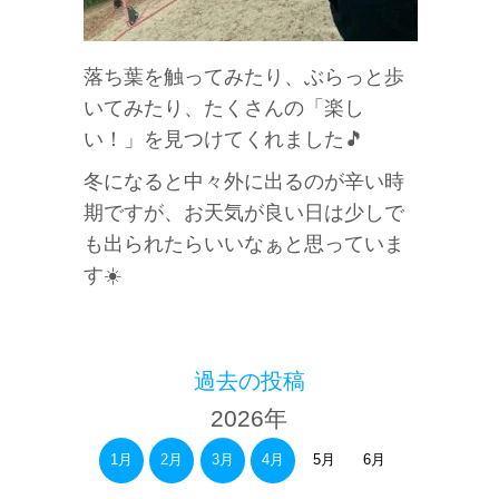
落ち葉を触ってみたり、ぶらっと歩
いてみたり、たくさんの「楽し
い！」を見つけてくれました🎵
冬になると中々外に出るのが辛い時
期ですが、お天気が良い日は少しで
も出られたらいいなぁと思っていま
す☀️
過去の投稿
2026年
1月
2月
3月
4月
5月
6月