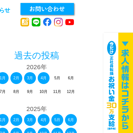
過去の投稿
2026年
1月
2月
3月
4月
5月
6月
7月
8月
9月
10月
11月
12月
2025年
1月
2月
3月
4月
5月
6月