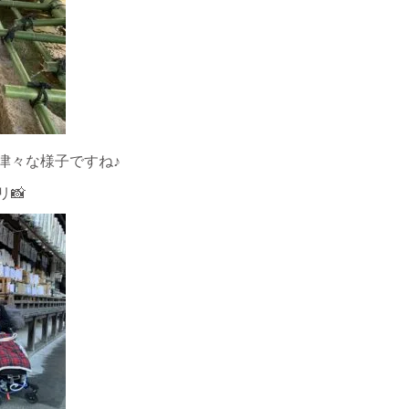
津々な様子ですね♪
📸