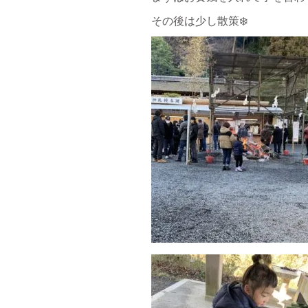
その後は少し散策❄️