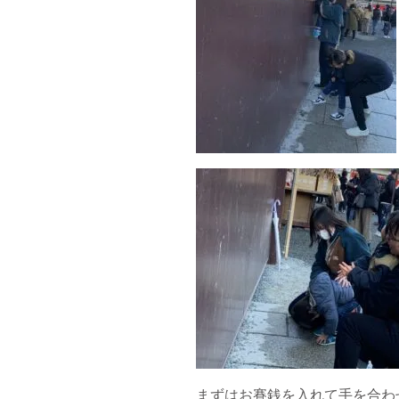
まずはお賽銭を入れて手を合わせ