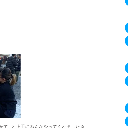
て...と上手にみんなやってくれました☺️