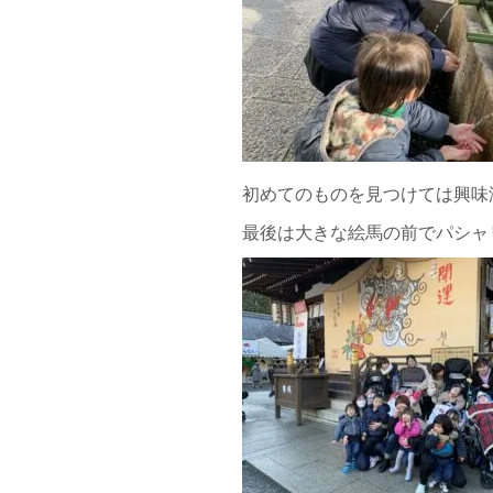
初めてのものを見つけては興味
最後は大きな絵馬の前でパシャリ