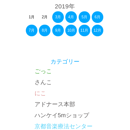
2019年
1月
2月
3月
4月
5月
6月
7月
8月
9月
10月
11月
12月
カテゴリー
ごっこ
さんこ
にこ
アドナース本部
ハンケイ5mショップ
京都音楽療法センター