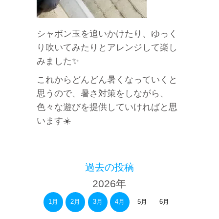
シャボン玉を追いかけたり、ゆっく
り吹いてみたりとアレンジして楽し
みました✨
これからどんどん暑くなっていくと
思うので、暑さ対策をしながら、
色々な遊びを提供していければと思
います☀️
過去の投稿
2026年
1月
2月
3月
4月
5月
6月