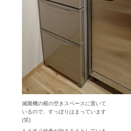
滅菌機の横の空きスペースに置いて
いるので、すっぽりはまっています
(笑)
もうすぐ給食が始まろうとしていま