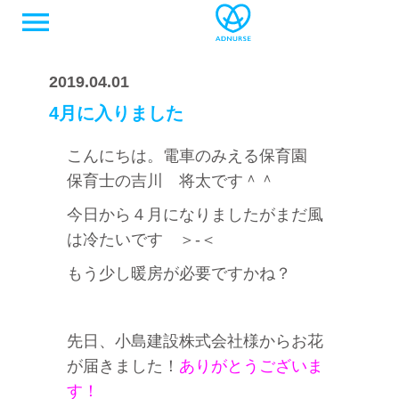
menu
2019.04.01
4月に入りました
こんにちは。電車のみえる保育園
保育士の吉川 将太です＾＾
今日から４月になりましたがまだ風
は冷たいです ＞‐＜
もう少し暖房が必要ですかね？
先日、小島建設株式会社様からお花
が届きました！
ありがとうございま
す！