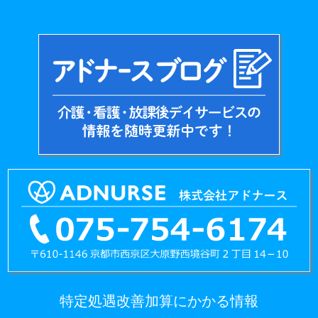
特定処遇改善加算にかかる情報