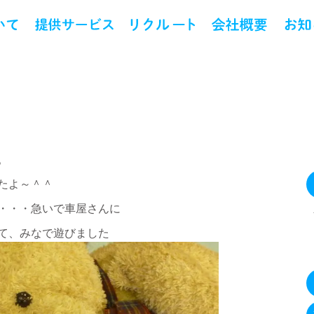
。
たよ～＾＾
・・・急いで車屋さんに
て、みなで遊びました