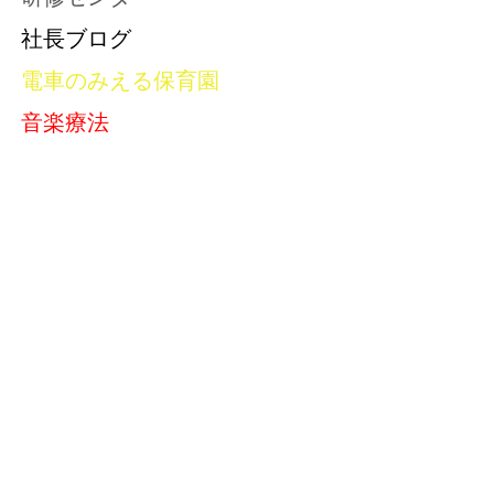
社長ブログ
電車のみえる保育園
音楽療法