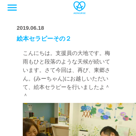
menu
2019.06.18
絵本セラピーその２
こんにちは。支援員の大地です。梅
雨もひと段落のような天候が続いて
います。さて今回は、再び、東郷さ
ん。(みーちゃん)にお越しいただい
て、絵本セラピーを行いましたよ＾
＾