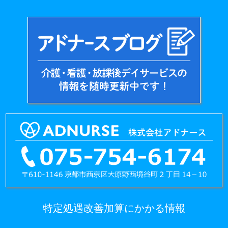
特定処遇改善加算にかかる情報