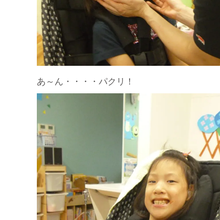
あ～ん・・・・パクリ！