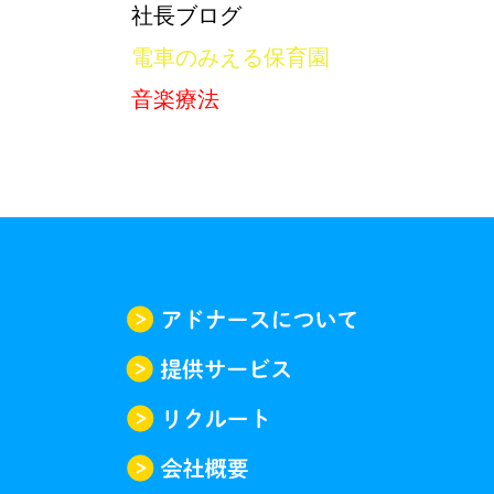
社長ブログ
電車のみえる保育園
音楽療法