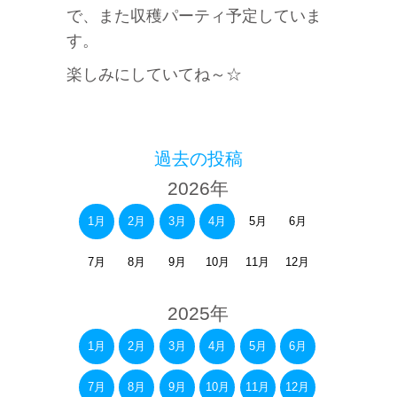
で、また収穫パーティ予定していま
す。
楽しみにしていてね～☆
過去の投稿
2026年
1月
2月
3月
4月
5月
6月
7月
8月
9月
10月
11月
12月
2025年
1月
2月
3月
4月
5月
6月
7月
8月
9月
10月
11月
12月