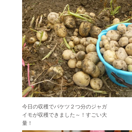
今日の収穫でバケツ２つ分のジャガ
イモが収穫できました～！すごい大
量！