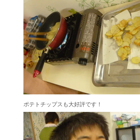
ポテトチップスも大好評です！