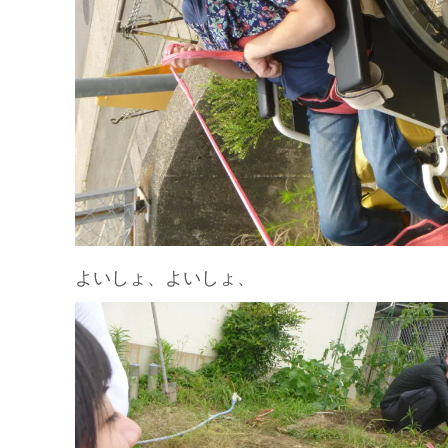
よいしょ、よいしょ、