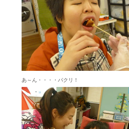
あ～ん・・・・パクリ！