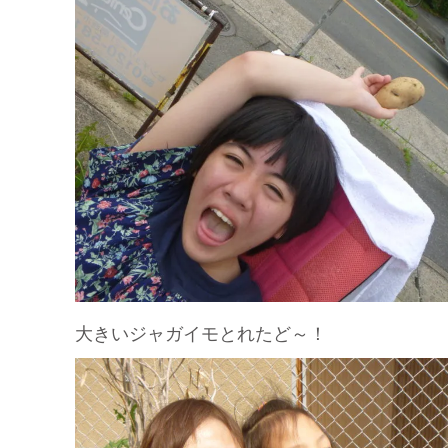
大きいジャガイモとれたど～！