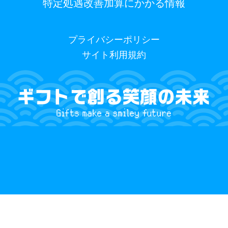
特定処遇改善加算にかかる情報
プライバシーポリシー
サイト利用規約