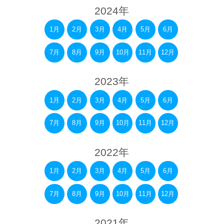
2024年
1月
2月
3月
4月
5月
6月
7月
8月
9月
10月
11月
12月
2023年
1月
2月
3月
4月
5月
6月
7月
8月
9月
10月
11月
12月
2022年
1月
2月
3月
4月
5月
6月
7月
8月
9月
10月
11月
12月
2021年