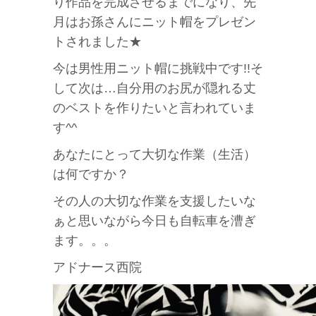
り作品を完成させるまでになり、先
月はお孫さんにニット帽をプレゼン
トされました★
今は男性用ニット帽に挑戦中です!!そ
して次は…自分用のお尻が隠れる丈
のベストを作りたいと言われていま
す^^
あなたにとって大切な作業（生活）
は何ですか？
その人の大切な作業を支援したいな
ぁと思いながら今日も自転車を漕ぎ
ます。。。
アドナース西院