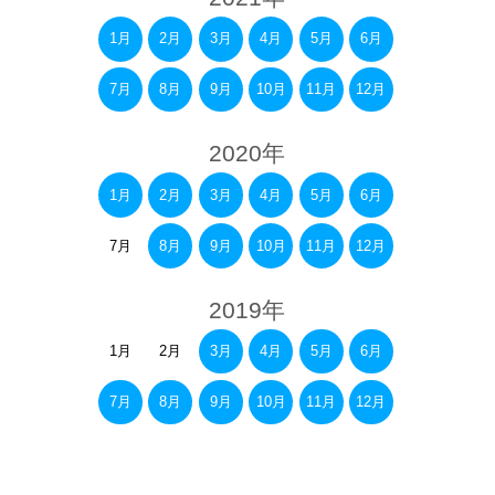
1月
2月
3月
4月
5月
6月
7月
8月
9月
10月
11月
12月
2020年
1月
2月
3月
4月
5月
6月
7月
8月
9月
10月
11月
12月
2019年
1月
2月
3月
4月
5月
6月
7月
8月
9月
10月
11月
12月