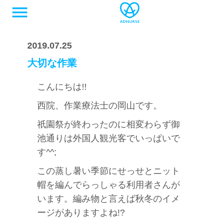
menu
2019.07.25
大切な作業
こんにちは!!
西院、作業療法士の岡山です。
祇園祭が終わったのに相変わらず御
池通りは外国人観光客でいっぱいで
す^^;
この蒸し暑い季節にせっせとニット
帽を編んでらっしゃる利用者さんが
います。編み物と言えば秋冬のイメ
ージがありますよね!?