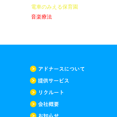
電車のみえる保育園
音楽療法