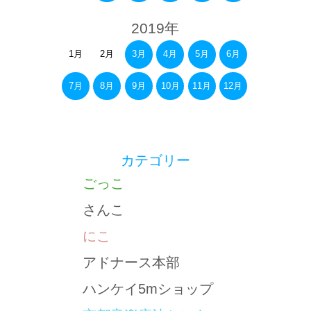
2019年
1月
2月
3月
4月
5月
6月
7月
8月
9月
10月
11月
12月
カテゴリー
ごっこ
さんこ
にこ
アドナース本部
ハンケイ5mショップ