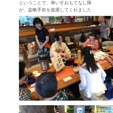
ということで、車いすおもてなし隊
が、盆略手前を披露してくれました