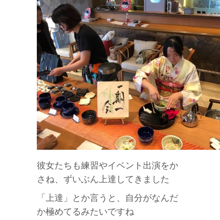
彼女たちも練習やイベント出演をか
さね、ずいぶん上達してきました
「上達」とか言うと、自分がなんだ
か極めてるみたいですね