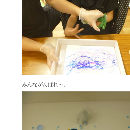
みんながんばれ～。