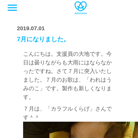
menu
2019.07.01
7月になりました。
こんにちは。支援員の大地です。今
日は曇りながらも大雨にはならなか
ったですね。さて７月に突入いたし
ました。７月のお歌は、「われはう
みのこ」です。製作も新しくなりま
す。
７月は、「カラフルくらげ」さんで
す＾＾