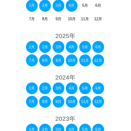
1月
2月
3月
4月
5月
6月
7月
8月
9月
10月
11月
12月
2025年
1月
2月
3月
4月
5月
6月
7月
8月
9月
10月
11月
12月
2024年
1月
2月
3月
4月
5月
6月
7月
8月
9月
10月
11月
12月
2023年
1月
2月
3月
4月
5月
6月