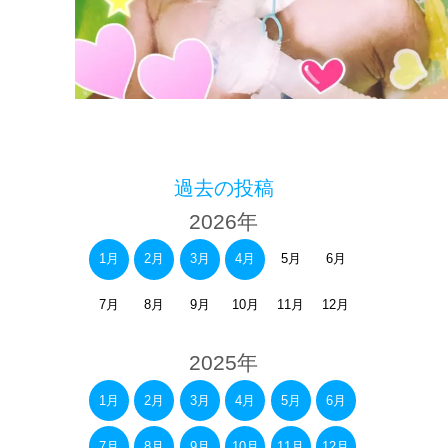
過去の投稿
2026年
1月
2月
3月
4月
5月
6月
7月
8月
9月
10月
11月
12月
2025年
1月
2月
3月
4月
5月
6月
7月
8月
9月
10月
11月
12月