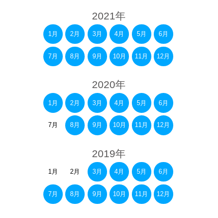
2021年
1月
2月
3月
4月
5月
6月
7月
8月
9月
10月
11月
12月
2020年
1月
2月
3月
4月
5月
6月
7月
8月
9月
10月
11月
12月
2019年
1月
2月
3月
4月
5月
6月
7月
8月
9月
10月
11月
12月