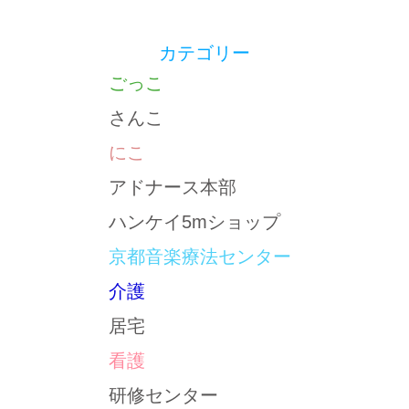
カテゴリー
ごっこ
さんこ
にこ
アドナース本部
ハンケイ5mショップ
京都音楽療法センター
介護
居宅
看護
研修センター