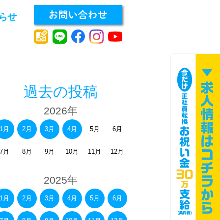
過去の投稿
2026年
1月
2月
3月
4月
5月
6月
7月
8月
9月
10月
11月
12月
2025年
1月
2月
3月
4月
5月
6月