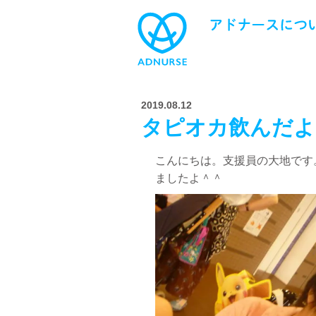
2019.08.12
タピオカ飲んだよ
こんにちは。支援員の大地です
ましたよ＾＾