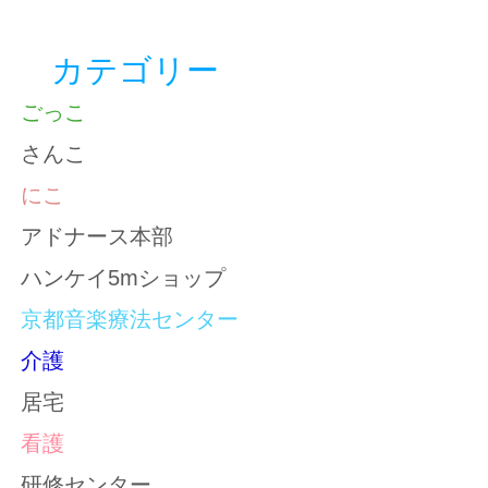
カテゴリー
ごっこ
さんこ
にこ
アドナース本部
ハンケイ5mショップ
京都音楽療法センター
介護
居宅
看護
研修センター