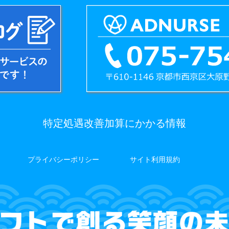
特定処遇改善加算にかかる情報
プライバシーポリシー
サイト利用規約