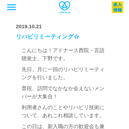
menu
2019.10.21
リハビリミーティング☆
こんにちは！アドナース西院・言語
聴覚士、下野です。
先日、月に一回のリハビリミーティ
ングを行いました。
普段、訪問でなかなか会えないメン
バーが大集合！
利用者さんのことやリハビリ技術に
ついて、あれこれ相談しています。
この日は、新入職の方の歓迎会も兼