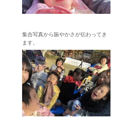
集合写真から賑やかさが伝わってき
ます。