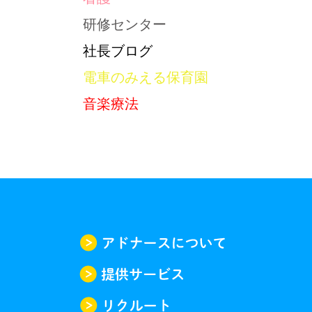
研修センター
社長ブログ
電車のみえる保育園
音楽療法