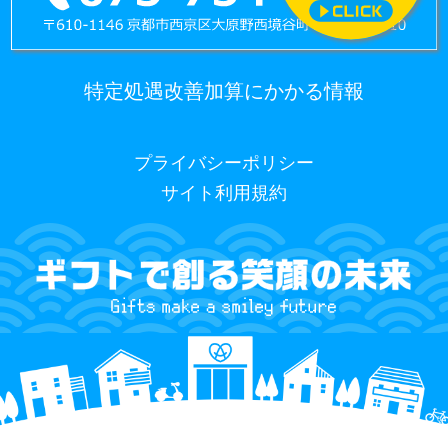
特定処遇改善加算にかかる情報
プライバシーポリシー
サイト利用規約