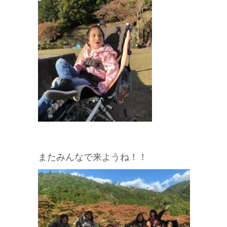
またみんなで来ようね！！