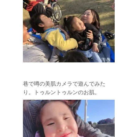
巷で噂の美肌カメラで遊んでみた
り。トゥルントゥルンのお肌。