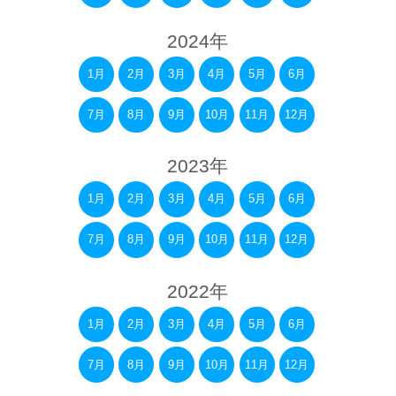
2024年
1月
2月
3月
4月
5月
6月
7月
8月
9月
10月
11月
12月
2023年
1月
2月
3月
4月
5月
6月
7月
8月
9月
10月
11月
12月
2022年
1月
2月
3月
4月
5月
6月
7月
8月
9月
10月
11月
12月