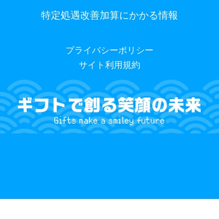
特定処遇改善加算にかかる情報
プライバシーポリシー
サイト利用規約