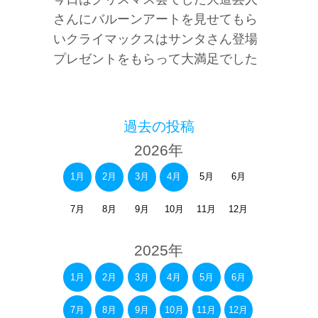
さんにバルーンアートを見せてもら
いクライマックスはサンタさん登場︎
プレゼントをもらって大満足でした
過去の投稿
2026年
1月
2月
3月
4月
5月
6月
7月
8月
9月
10月
11月
12月
2025年
1月
2月
3月
4月
5月
6月
7月
8月
9月
10月
11月
12月