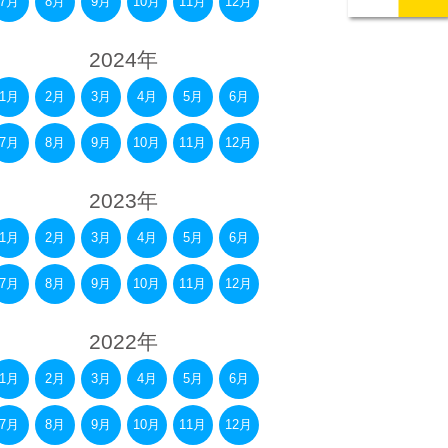
7月
8月
9月
10月
11月
12月
2024年
1月
2月
3月
4月
5月
6月
7月
8月
9月
10月
11月
12月
2023年
1月
2月
3月
4月
5月
6月
7月
8月
9月
10月
11月
12月
2022年
1月
2月
3月
4月
5月
6月
7月
8月
9月
10月
11月
12月