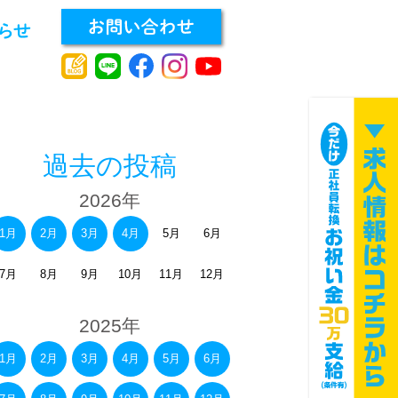
過去の投稿
2026年
1月
2月
3月
4月
5月
6月
7月
8月
9月
10月
11月
12月
2025年
1月
2月
3月
4月
5月
6月