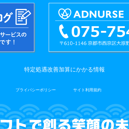
特定処遇改善加算にかかる情報
プライバシーポリシー
サイト利用規約