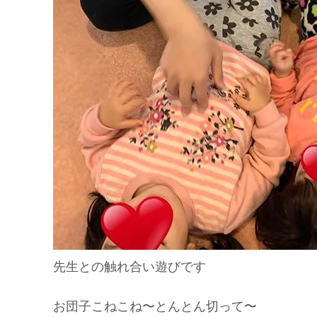
先生との触れ合い遊びです
お団子こねこね〜とんとん切って〜