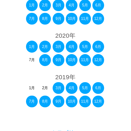
1月
2月
3月
4月
5月
6月
7月
8月
9月
10月
11月
12月
2020年
1月
2月
3月
4月
5月
6月
7月
8月
9月
10月
11月
12月
2019年
1月
2月
3月
4月
5月
6月
7月
8月
9月
10月
11月
12月