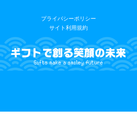
プライバシーポリシー
サイト利用規約