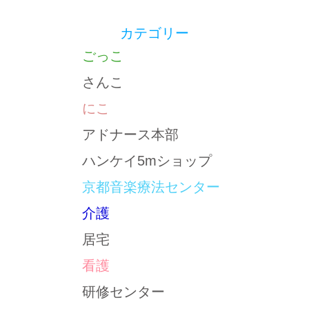
カテゴリー
ごっこ
さんこ
にこ
アドナース本部
ハンケイ5mショップ
京都音楽療法センター
介護
居宅
看護
研修センター