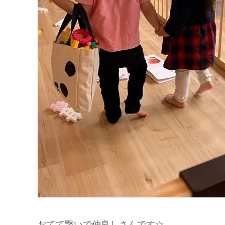
おてて繋いで︎仲良しさんです☆