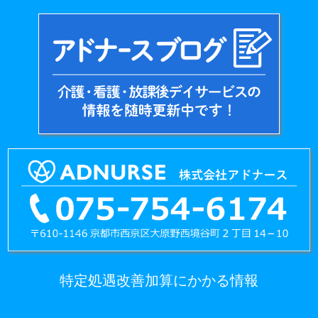
特定処遇改善加算にかかる情報