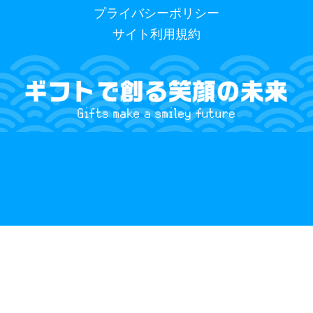
プライバシーポリシー
サイト利用規約