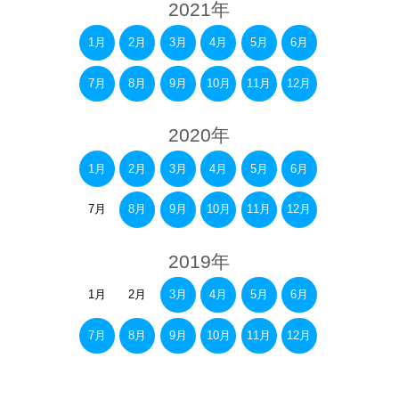
2021年
1月
2月
3月
4月
5月
6月
7月
8月
9月
10月
11月
12月
2020年
1月
2月
3月
4月
5月
6月
7月
8月
9月
10月
11月
12月
2019年
1月
2月
3月
4月
5月
6月
7月
8月
9月
10月
11月
12月