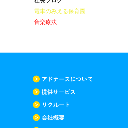
社長ブログ
電車のみえる保育園
音楽療法