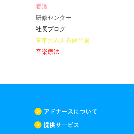
看護
研修センター
社長ブログ
電車のみえる保育園
音楽療法