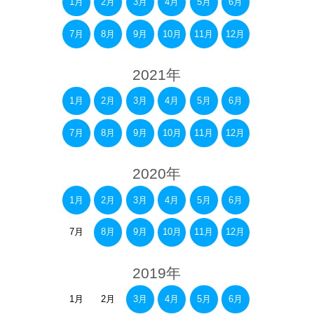
1月
2月
3月
4月
5月
6月
7月
8月
9月
10月
11月
12月
2021年
1月
2月
3月
4月
5月
6月
7月
8月
9月
10月
11月
12月
2020年
1月
2月
3月
4月
5月
6月
7月
8月
9月
10月
11月
12月
2019年
1月
2月
3月
4月
5月
6月