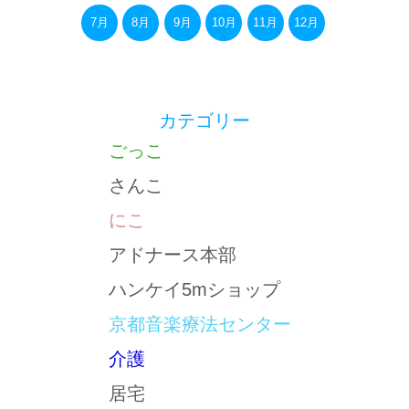
7月
8月
9月
10月
11月
12月
カテゴリー
ごっこ
さんこ
にこ
アドナース本部
ハンケイ5mショップ
京都音楽療法センター
介護
居宅