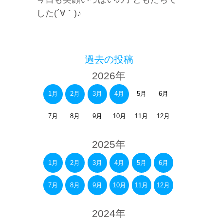
した(´∀｀)♪
過去の投稿
2026年
1月
2月
3月
4月
5月
6月
7月
8月
9月
10月
11月
12月
2025年
1月
2月
3月
4月
5月
6月
7月
8月
9月
10月
11月
12月
2024年