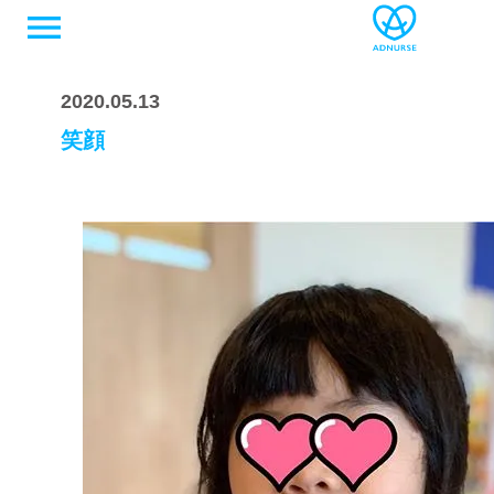
menu
2020.05.13
笑顔