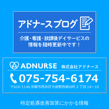
特定処遇改善加算にかかる情報