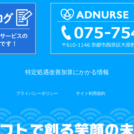
特定処遇改善加算にかかる情報
プライバシーポリシー
サイト利用規約