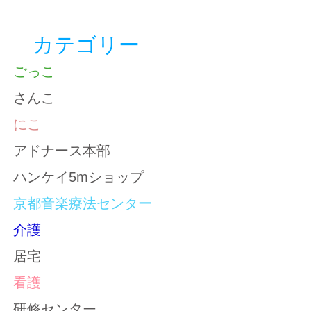
カテゴリー
ごっこ
さんこ
にこ
アドナース本部
ハンケイ5mショップ
京都音楽療法センター
介護
居宅
看護
研修センター