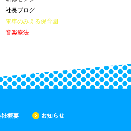
社長ブログ
電車のみえる保育園
音楽療法