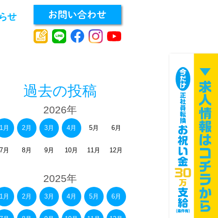
過去の投稿
2026年
1月
2月
3月
4月
5月
6月
7月
8月
9月
10月
11月
12月
2025年
1月
2月
3月
4月
5月
6月