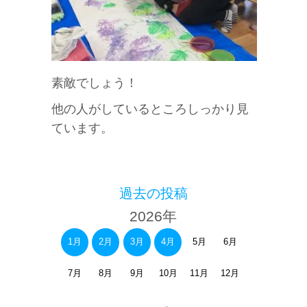
素敵でしょう！
他の人がしているところしっかり見
ています。
過去の投稿
2026年
1月
2月
3月
4月
5月
6月
7月
8月
9月
10月
11月
12月