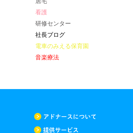
居宅
看護
研修センター
社長ブログ
電車のみえる保育園
音楽療法