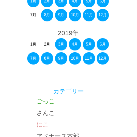
1月
2月
3月
4月
5月
6月
7月
8月
9月
10月
11月
12月
2019年
1月
2月
3月
4月
5月
6月
7月
8月
9月
10月
11月
12月
カテゴリー
ごっこ
さんこ
にこ
アドナース本部