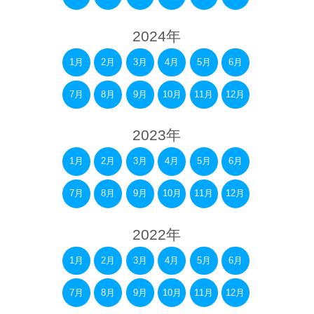
2024年
1月
2月
3月
4月
5月
6月
7月
8月
9月
10月
11月
12月
2023年
1月
2月
3月
4月
5月
6月
7月
8月
9月
10月
11月
12月
2022年
1月
2月
3月
4月
5月
6月
7月
8月
9月
10月
11月
12月