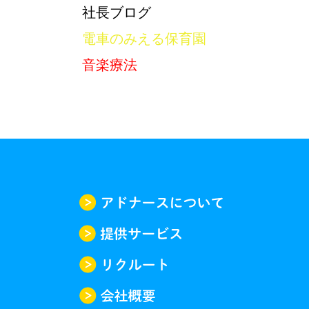
社長ブログ
電車のみえる保育園
音楽療法