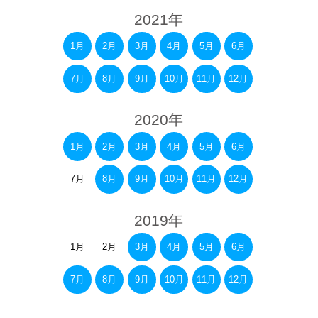
2021年
1月
2月
3月
4月
5月
6月
7月
8月
9月
10月
11月
12月
2020年
1月
2月
3月
4月
5月
6月
7月
8月
9月
10月
11月
12月
2019年
1月
2月
3月
4月
5月
6月
7月
8月
9月
10月
11月
12月