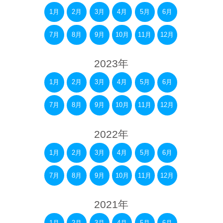
1月
2月
3月
4月
5月
6月
7月
8月
9月
10月
11月
12月
2023年
1月
2月
3月
4月
5月
6月
7月
8月
9月
10月
11月
12月
2022年
1月
2月
3月
4月
5月
6月
7月
8月
9月
10月
11月
12月
2021年
1月
2月
3月
4月
5月
6月