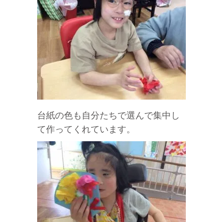
台紙の色も自分たちで選んで集中し
て作ってくれています。