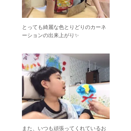
とっても綺麗な色とりどりのカーネ
ーションの出来上がり✨
また、いつも頑張ってくれているお