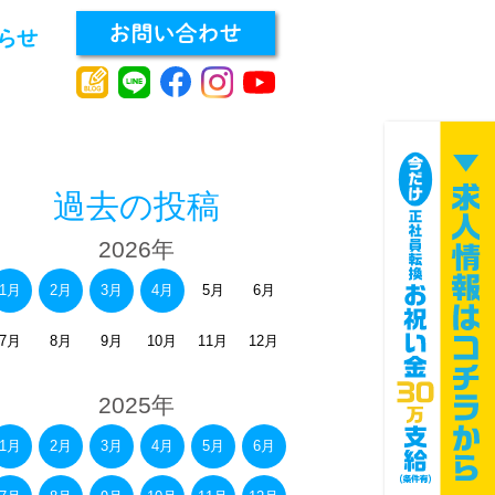
過去の投稿
2026年
1月
2月
3月
4月
5月
6月
7月
8月
9月
10月
11月
12月
2025年
1月
2月
3月
4月
5月
6月