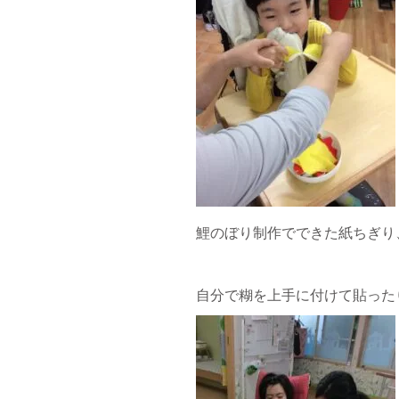
鯉のぼり制作でできた紙ちぎり
自分で糊を上手に付けて貼った